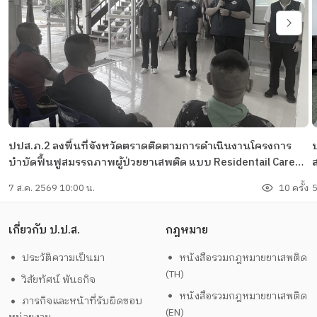
ปปส.ภ.2 ลงพื้นที่จังหวัดตราดติดตามการดำเนินงานโครงการ
บำบัดฟื้นฟูสมรรถภาพผู้ป่วยยาเสพติด แบบ Residentail Care
ส
ประจำปีงบประมาณ พ.ศ.2569
7 ส.ค. 2569 10:00 น.
10 ครั้ง
5
เกี่ยวกับ ป.ป.ส.
กฎหมาย
ประวัติความเป็นมา
หนังสือรวมกฎหมายยาเสพติด
(TH)
วิสัยทัศน์ พันธกิจ
หนังสือรวมกฎหมายยาเสพติด
ภารกิจและหน้าที่รับผิดชอบ
(EN)