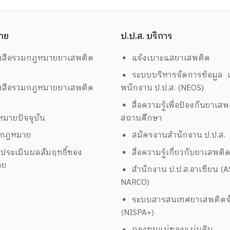
าย
ป.ป.ส. บริการ
งสือรวมกฎหมายยาเสพติด
แจ้งเบาะแสยาเสพติด
ระบบบริหารจัดการข้อมูล เ
งสือรวมกฎหมายยาเสพติด
พนักงาน ป.ป.ส. (NEOS)
สื่อความรู้เพื่อป้องกันยาเส
มายปัจจุบัน
สถานศึกษา
งกฎหมาย
สมัครงานสำนักงาน ป.ป.ส.
ประเมินผลสัมฤทธิ์ของ
สื่อความรู้เกี่ยวกับยาเสพติ
าย
สำนักงาน ป.ป.ส.อาเซียน (
NARCO)
ระบบสารสนเทศยาเสพติดจั
(NISPA+)
กองทุนแม่ของแผ่นดิน