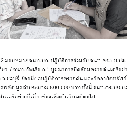
ภ.2 มอบหมาย จนท.บก. ปฏิบัติการร่วมกับ จนท.ตร.บช.ปส
ที่ยว. / จนท.ทัพเรือ ภ.1 บูรณาการปิดล้อมตรวจค้นเครือข่
ง จ.ชลบุรี โดยมีผลปฏิบัติการตรวจค้น และยึดอายัดทรัพย์ส
ิด มูลค่าประมาณ 800,000 บาท ทั้งนี้ จนท.ตร.บช.ปส
รือข่ายที่เกี่ยวข้องเพื่อดำเนินคดีต่อไป