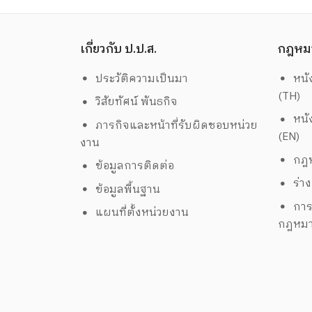
เกี่ยวกับ ป.ป.ส.
กฎหม
ประวัติความเป็นมา
หนั
(TH)
วิสัยทัศน์ พันธกิจ
หนั
ภารกิจและหน้าที่รับผิดชอบหน่วย
(EN)
งาน
กฎห
ข้อมูลการติดต่อ
ร่า
ข้อมูลพื้นฐาน
การ
แผนที่ตั้งหน่วยงาน
กฎหม