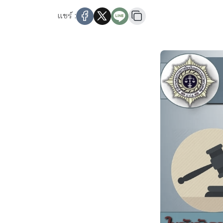
แชร์ :