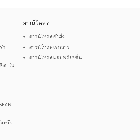
2569 ประเภททองรูปพรรณ เครื่องประดับ
ตถุมงคล และเครื่องใช้ไฟฟ้า จำนวน 91
ยการ ในวันศุกร์ที่ 1 พฤษภาคม 2569
ดาวน์โหลด
ดาวน์โหลดคำสั่ง
จ้า
ดาวน์โหลดเอกสาร
ดาวน์โหลดแอปพลิเคชั่น
พติด ใน
ด
ASEAN-
งหวัด