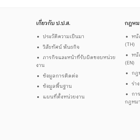
ยานพาหนะ เครื่องใช้ไฟฟ้า เครื่องมือสื่อสา
จำนวน 36 รายการ
เกี่ยวกับ ป.ป.ส.
กฎหม
ประวัติความเป็นมา
หนั
(TH)
วิสัยทัศน์ พันธกิจ
หนั
ภารกิจและหน้าที่รับผิดชอบหน่วย
(EN)
งาน
กฎห
ข้อมูลการติดต่อ
ร่า
ข้อมูลพื้นฐาน
การ
แผนที่ตั้งหน่วยงาน
กฎหม