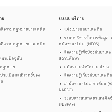
ร
ยานพาหนะ เครื่องใช้ไฟฟ้า เครื่องมือสื่อสาร
2/
และอื่นๆ จำนวน 58 รายการ
วั
รา
าย
ป.ป.ส. บริการ
งสือรวมกฎหมายยาเสพติด
แจ้งเบาะแสยาเสพติด
ระบบบริหารจัดการข้อมูล เ
งสือรวมกฎหมายยาเสพติด
พนักงาน ป.ป.ส. (NEOS)
สื่อความรู้เพื่อป้องกันยาเส
มายปัจจุบัน
สถานศึกษา
งกฎหมาย
สมัครงานสำนักงาน ป.ป.ส.
ประเมินผลสัมฤทธิ์ของ
สื่อความรู้เกี่ยวกับยาเสพติ
าย
สำนักงาน ป.ป.ส.อาเซียน (
NARCO)
ระบบสารสนเทศยาเสพติดจั
(NISPA+)